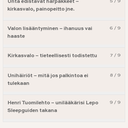
Unta edistävät härpäkkeet –
5 / 9
kirkasvalo, painopeitto jne.
Valon lisääntyminen – ihanuus vai
6 / 9
haaste
Kirkasvalo – tieteellisesti todistettu
7 / 9
Unihäiriöt – mitä jos palkintoa ei
8 / 9
tulekaan
Henri Tuomilehto – unilääkärisi Lepo
9 / 9
Sleepguiden takana