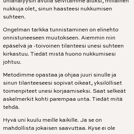
unianalyysin avulla selvitämme aluksi, millainen
nukkuja olet, sinun haasteesi nukkumisen
suhteen.
Ongelman tarkka tunnistaminen on elinehto
onnistuneeseen muutokseen. Aiemmin niin
epäselvä ja -toivoinen tilanteesi unesi suhteen
kirkastuu. Tiedät mistä huono nukkumisesi
johtuu.
Metodimme opastaa ja ohjaa juuri sinulle ja
sinun tilanteeseesi sopivat oikeat, yksilölliset
toimenpiteet unesi korjaamiseksi. Saat selkeät
askelmerkit kohti parempaa unta. Tiedät mitä
tehdä.
Hyvä uni kuulu meille kaikille. Ja se on
mahdollista jokaisen saavuttaa. Kyse ei ole