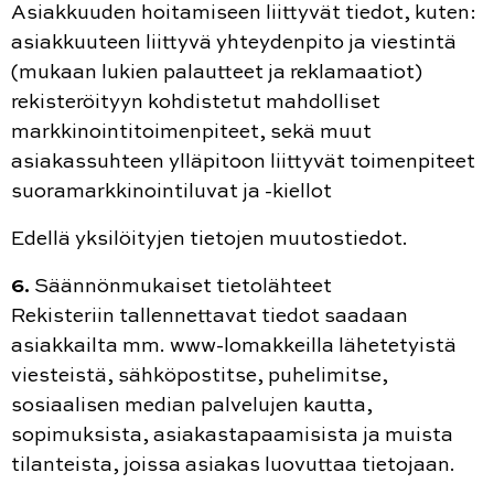
Asiakkuuden hoitamiseen liittyvät tiedot, kuten:
asiakkuuteen liittyvä yhteydenpito ja viestintä
(mukaan lukien palautteet ja reklamaatiot)
rekisteröityyn kohdistetut mahdolliset
markkinointitoimenpiteet, sekä muut
asiakassuhteen ylläpitoon liittyvät toimenpiteet
suoramarkkinointiluvat ja -kiellot
Edellä yksilöityjen tietojen muutostiedot.
6.
Säännönmukaiset tietolähteet
Rekisteriin tallennettavat tiedot saadaan
asiakkailta mm. www-lomakkeilla lähetetyistä
viesteistä, sähköpostitse, puhelimitse,
sosiaalisen median palvelujen kautta,
sopimuksista, asiakastapaamisista ja muista
tilanteista, joissa asiakas luovuttaa tietojaan.