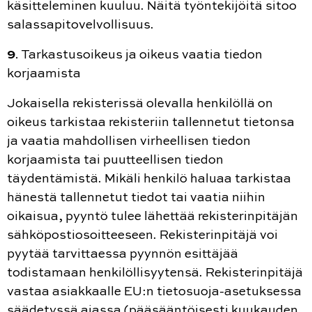
käsitteleminen kuuluu. Näitä työntekijöitä sitoo
salassapitovelvollisuus.
9
. Tarkastusoikeus ja oikeus vaatia tiedon
korjaamista
Jokaisella rekisterissä olevalla henkilöllä on
oikeus tarkistaa rekisteriin tallennetut tietonsa
ja vaatia mahdollisen virheellisen tiedon
korjaamista tai puutteellisen tiedon
täydentämistä. Mikäli henkilö haluaa tarkistaa
hänestä tallennetut tiedot tai vaatia niihin
oikaisua, pyyntö tulee lähettää rekisterinpitäjän
sähköpostiosoitteeseen. Rekisterinpitäjä voi
pyytää tarvittaessa pyynnön esittäjää
todistamaan henkilöllisyytensä. Rekisterinpitäjä
vastaa asiakkaalle EU:n tietosuoja-asetuksessa
säädetyssä ajassa (pääsääntöisesti kuukauden