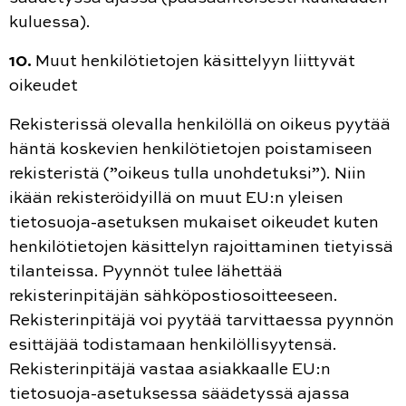
kuluessa).
10.
Muut henkilötietojen käsittelyyn liittyvät
oikeudet
Rekisterissä olevalla henkilöllä on oikeus pyytää
häntä koskevien henkilötietojen poistamiseen
rekisteristä (”oikeus tulla unohdetuksi”). Niin
ikään rekisteröidyillä on muut EU:n yleisen
tietosuoja-asetuksen mukaiset oikeudet kuten
henkilötietojen käsittelyn rajoittaminen tietyissä
tilanteissa. Pyynnöt tulee lähettää
rekisterinpitäjän sähköpostiosoitteeseen.
Rekisterinpitäjä voi pyytää tarvittaessa pyynnön
esittäjää todistamaan henkilöllisyytensä.
Rekisterinpitäjä vastaa asiakkaalle EU:n
tietosuoja-asetuksessa säädetyssä ajassa