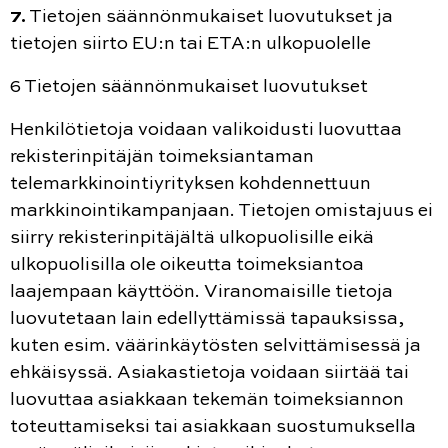
7.
Tietojen säännönmukaiset luovutukset ja
tietojen siirto EU:n tai ETA:n ulkopuolelle
6 Tietojen säännönmukaiset luovutukset
Henkilötietoja voidaan valikoidusti luovuttaa
rekisterinpitäjän toimeksiantaman
telemarkkinointiyrityksen kohdennettuun
markkinointikampanjaan. Tietojen omistajuus ei
siirry rekisterinpitäjältä ulkopuolisille eikä
ulkopuolisilla ole oikeutta toimeksiantoa
laajempaan käyttöön. Viranomaisille tietoja
luovutetaan lain edellyttämissä tapauksissa,
kuten esim. väärinkäytösten selvittämisessä ja
ehkäisyssä. Asiakastietoja voidaan siirtää tai
luovuttaa asiakkaan tekemän toimeksiannon
toteuttamiseksi tai asiakkaan suostumuksella