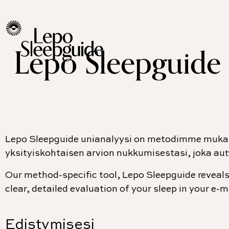
Lepo Sleepguide u
Lepo Sleepguide unianalyysi on metodimme mukai
yksityiskohtaisen arvion nukkumisestasi, joka aut
Our method-specific tool, Lepo Sleepguide reveals
clear, detailed evaluation of your sleep in your e-m
Edistymisesi