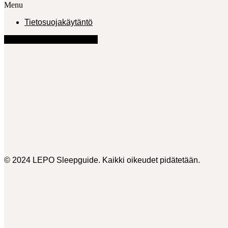
Menu
Tietosuojakäytäntö
Facebook
Instagram
Youtube
© 2024 LEPO Sleepguide. Kaikki oikeudet pidätetään.