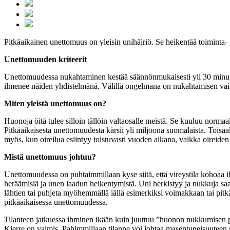
Pitkäaikainen unettomuus on yleisin unihäiriö. Se heikentää toiminta-
Unettomuuden kriteerit
Unettomuudessa nukahtaminen kestää säännönmukaisesti yli 30 minuutti
ilmenee näiden yhdistelmänä. Välillä ongelmana on nukahtamisen vaike
Miten yleistä unettomuus on?
Huonoja öitä tulee silloin tällöin valtaosalle meistä. Se kuuluu nor
Pitkäaikaisesta unettomuudesta kärsii yli miljoona suomalaista. Toisaalt
myös, kun oireilua esiintyy toistuvasti vuoden aikana, vaikka oireiden
Mistä unettomuus johtuu?
Unettomuudessa on puhtaimmillaan kyse siitä, että vireystila kohoaa i
heräämisiä ja unen laadun heikentymistä. Uni herkistyy ja nukkuja saat
lähtien tai puhjeta myöhemmällä iällä esimerkiksi voimakkaan tai pitkää
pitkäaikaisessa unettomuudessa.
Tilanteen jatkuessa ihminen ikään kuin juuttuu ”huonon nukkumisen pu
Kierre on valmis. Pahimmillaan tilanne voi johtaa masentuneisuuteen 