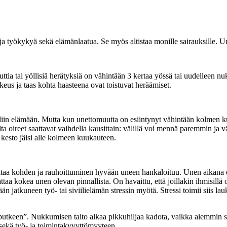
 ja työkykyä sekä elämänlaatua. Se myös altistaa monille sairauksille. 
a tai yöllisiä herätyksiä on vähintään 3 kertaa yössä tai uudelleen n
us ja taas kohta haasteena ovat toistuvat heräämiset.
maaliin elämään. Mutta kun unettomuutta on esiintynyt vähintään kolmen
a oireet saattavat vaihdella kausittain: välillä voi mennä paremmin ja väl
 kesto jäisi alle kolmeen kuukauteen.
ltaa kohden ja rauhoittuminen hyvään uneen hankaloituu. Unen aikana es
taa kokea unen olevan pinnallista. On havaittu, että joillakin ihmisillä
n jatkuneen työ- tai siviilielämän stressin myötä. Stressi toimii siis la
tkeen”. Nukkumisen taito alkaa pikkuhiljaa kadota, vaikka aiemmin siin
sekä työ- ja toimintakyvyttömyyteen.