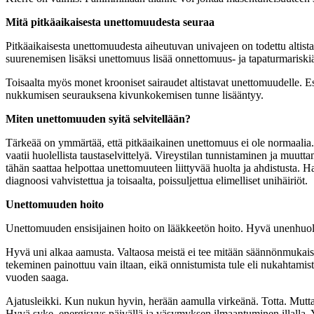
Mitä pitkäaikaisesta unettomuudesta seuraa
Pitkäaikaisesta unettomuudesta aiheutuvan univajeen on todettu altista
suurenemisen lisäksi unettomuus lisää onnettomuus- ja tapaturmariski
Toisaalta myös monet krooniset sairaudet altistavat unettomuudelle. E
nukkumisen seurauksena kivunkokemisen tunne lisääntyy.
Miten unettomuuden syitä selvitellään?
Tärkeää on ymmärtää, että pitkäaikainen unettomuus ei ole normaalia. 
vaatii huolellista taustaselvittelyä. Vireystilan tunnistaminen ja muu
tähän saattaa helpottaa unettomuuteen liittyvää huolta ja ahdistusta. H
diagnoosi vahvistettua ja toisaalta, poissuljettua elimelliset unihäiriöt.
Unettomuuden hoito
Unettomuuden ensisijainen hoito on lääkkeetön hoito. Hyvä unenhuolto
Hyvä uni alkaa aamusta. Valtaosa meistä ei tee mitään säännönmukaisest
tekeminen painottuu vain iltaan, eikä onnistumista tule eli nukahtami
vuoden saaga.
Ajatusleikki. Kun nukun hyvin, herään aamulla virkeänä. Totta. Mutta
Hyvä syke, energisyys päivällä ja väsymyksen ilmaantuminen illalla. Y