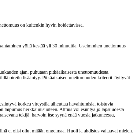
Unettomuus on kuitenkin hyvin hoidettavissa.
ukahtaminen yöllä kestää yli 30 minuuttia. Useimmiten unettomuus
 kuukauden ajan, puhutaan pitkäaikaisesta unettomuudesta.
illä oireilu lisääntyy. Pitkäaikaisen unettomuuden kriteerit täyttyvät
iintyvä korkea vireystila aiheuttaa havahtumisia, toistuvia
 on taipumus herkkäunisuuteen. Alttius voi esiintyä jo lapsuudesta
ukaisevana tekijä, harvoin itse syynä enää vuosia jatkuneessa,
ä ei olisi ollut mitään ongelmaa. Huoli ja ahdistus valtaavat mielen.