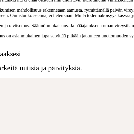
kumisen mahdollisuus rakennetaan aamusta, rytmittämällä päivän vireystil
en. Onnistuuko se aina, ei tietenkään. Mutta todennäköisyys kasvaa ja 
en ja ravitsemus. Säännönmukaisuus. Ja pääajatuksena oman vireystilan
utkimus on asianmukainen tapa selvittää pitkään jatkuneen unettomuuden s
aaksesi
keitä uutisia ja päivityksiä.