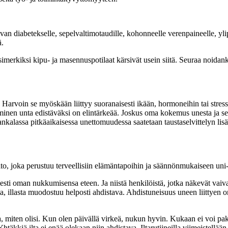
van diabetekselle, sepelvaltimotaudille, kohonneelle verenpaineelle, yli
ä.
simerkiksi kipu- ja masennuspotilaat kärsivät usein siitä. Seuraa noid
Harvoin se myöskään liittyy suoranaisesti ikään, hormoneihin tai stress
ttaminen unta edistäväksi on elintärkeää. Joskus oma kokemus unesta ja s
ankalassa pitkäaikaisessa unettomuudessa saatetaan taustaselvittelyn lisä
, joka perustuu terveellisiin elämäntapoihin ja säännönmukaiseen uni-
i oman nukkumisensa eteen. Ja niistä henkilöistä, jotka näkevät vaivaa 
sta, illasta muodostuu helposti ahdistava. Ahdistuneisuus uneen liittye
, miten olisi. Kun olen päivällä virkeä, nukun hyvin. Kukaan ei voi pak
htäkkiä ilta ei enää olekaan niin ahdistava. Iltarutiineilla viimeistel