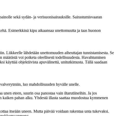
painolle sekä sydän- ja verisuonisairauksille. Sairastumisvaaran
ankehä. Esimerkkinä kipu aikaansaa unettomuutta ja taas huonon
iin. Liikkeelle lähdetään unettomuuden aiheuttajan tunnistamisesta. Se
en määrästä voi poiketa oleellisesti todellisuudesta. Havahtuminen
ksi käyttää objektiivista apuvälinettä, unitutkimusta. Tällä saadaan
valverytmiin, luo mahdollisuuden hyvälle unelle.
unen eteen, suurin osa panostaa vain iltarutiineihin. Ja jos
n on kaiken pahan alku. Yhdestä illasta saattaa muodostua kymmenen
ottaa itseään uneen. Mutta päivää voidaan rakentaa unta tukevaksi.
lään nukkumaanmeno.