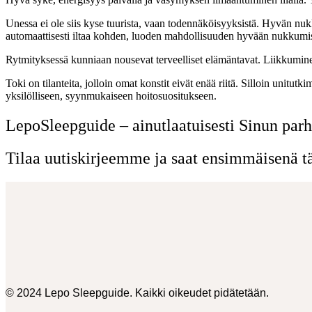
Unessa ei ole siis kyse tuurista, vaan todennäköisyyksistä. Hyvän nuk
automaattisesti iltaa kohden, luoden mahdollisuuden hyvään nukkumise
Rytmityksessä kunniaan nousevat terveelliset elämäntavat. Liikkumin
Toki on tilanteita, jolloin omat konstit eivät enää riitä. Silloin unit
yksilölliseen, syynmukaiseen hoitosuositukseen.
LepoSleepguide – ainutlaatuisesti Sinun parh
Tilaa uutiskirjeemme ja saat ensimmäisenä tär
© 2024 Lepo Sleepguide. Kaikki oikeudet pidätetään.