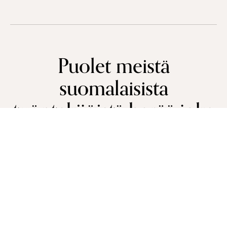
Puolet meistä
suomalaisista
työntekijöistä herää joka
aamu väsyneenä.
Ensimmäinen asian mihin puutteellinen