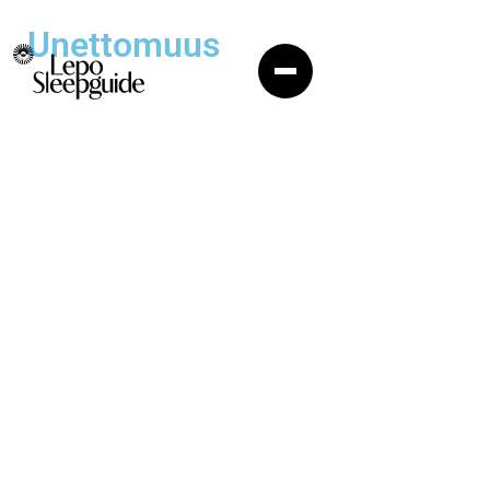
Unettomuus