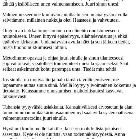
tähtää yksilölliseen unen valmentamiseen. Juuri sinun unesi.
Valmennukseemme kuuluvan ainutlaatuisen unianalyysin avulla
selvitämme, millainen nukkuja olet. Haasteesi ja vahvuutesi.
Ongelman tarkka tunnistaminen on elinehto onnistuneeseen
muutokseen. Uneen liittyvä epäselvyys, ailahtelevaisuus ja ehkä
epätoivo kirkastuu. Unianalyysin avulla näet ja sen jälkeen tiedät,
mistä huono nukkumisesi johtuu.
Metodimme opastaa ja ohjaa juuri sinulle ja sinun tilanteeseesi
sopivat oikeat, yksilölliset toimenpiteet unesi korjaamiseksi. Saat
selkeät askelmerkit kohti parempaa unta. Tiedät mitä tehdä.
Jos sinulla on motivaatio ja halu tämän tavoittelemiseen, me
lupaamme auttaa sinua siinä. Meillä löytyy ylivoimainen kokemus ja
tietotaito. Kanssamme onnistumisen mahdollisuutesi kasvavat
ratkaisevasti.
Tuhansia tyytyväisiä asiakkaita. Kansainvälisesti arvostetun ja alan
tunnetuimman unilääkärin osaaminen nyt saatavilla systemaattisena
valmennusmetodina juuri sinulle.
Hyvä uni kuulu meille kaikille. Ja se on mahdollista jokaisen
saavuttaa. Kyse ei ole tuurista, vaan todennäköisyydestä. Anna