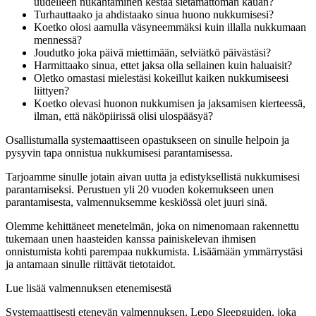
uudelleen nukahtaminen kestää sietämättömän kauan?
Turhauttaako ja ahdistaako sinua huono nukkumisesi?
Koetko olosi aamulla väsyneemmäksi kuin illalla nukkumaan
mennessä?
Joudutko joka päivä miettimään, selviätkö päivästäsi?
Harmittaako sinua, ettet jaksa olla sellainen kuin haluaisit?
Oletko omastasi mielestäsi kokeillut kaiken nukkumiseesi
liittyen?
Koetko olevasi huonon nukkumisen ja jaksamisen kierteessä,
ilman, että näköpiirissä olisi ulospääsyä?
Osallistumalla systemaattiseen opastukseen on sinulle helpoin ja
pysyvin tapa onnistua nukkumisesi parantamisessa.
Tarjoamme sinulle jotain aivan uutta ja edistyksellistä nukkumisesi
parantamiseksi. Perustuen yli 20 vuoden kokemukseen unen
parantamisesta, valmennuksemme keskiössä olet juuri sinä.
Olemme kehittäneet menetelmän, joka on nimenomaan rakennettu
tukemaan unen haasteiden kanssa painiskelevan ihmisen
onnistumista kohti parempaa nukkumista. Lisäämään ymmärrystäsi
ja antamaan sinulle riittävät tietotaidot.
Lue lisää valmennuksen etenemisestä
Systemaattisesti etenevän valmennuksen, Lepo Sleepguiden, joka