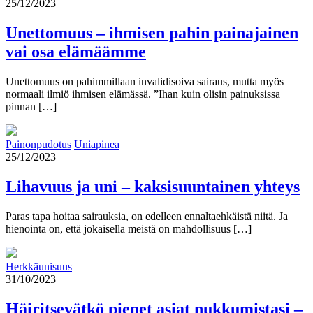
25/12/2023
Unettomuus – ihmisen pahin painajainen
vai osa elämäämme
Unettomuus on pahimmillaan invalidisoiva sairaus, mutta myös
normaali ilmiö ihmisen elämässä. ”Ihan kuin olisin painuksissa
pinnan […]
Painonpudotus
Uniapinea
25/12/2023
Lihavuus ja uni – kaksisuuntainen yhteys
Paras tapa hoitaa sairauksia, on edelleen ennaltaehkäistä niitä. Ja
hienointa on, että jokaisella meistä on mahdollisuus […]
Herkkäunisuus
31/10/2023
Häiritsevätkö pienet asiat nukkumistasi –