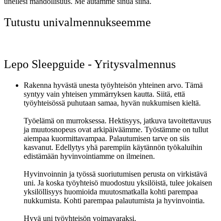
unellesi mahdollisuus. Me autamme sinua siinä.
Tutustu univalmennukseemme
Lepo Sleepguide - Yritysvalmennus
Rakenna hyvästä unesta työyhteisön yhteinen arvo. Tämä
syntyy vain yhteisen ymmärryksen kautta. Siitä, että
työyhteisössä puhutaan samaa, hyvän nukkumisen kieltä.
Työelämä on murroksessa. Hektisyys, jatkuva tavoitettavuus
ja muutosnopeus ovat arkipäiväämme. Työstämme on tullut
aiempaa kuormittavampaa. Palautumisen tarve on siis
kasvanut. Edellytys yhä parempiin käytännön työkaluihin
edistämään hyvinvointiamme on ilmeinen.
Hyvinvoinnin ja työssä suoriutumisen perusta on virkistävä
uni. Ja koska työyhteisö muodostuu yksilöistä, tulee jokaisen
yksilöllisyys huomioida muutosmatkalla kohti parempaa
nukkumista. Kohti parempaa palautumista ja hyvinvointia.
Hyvä uni työyhteisön voimavaraksi.