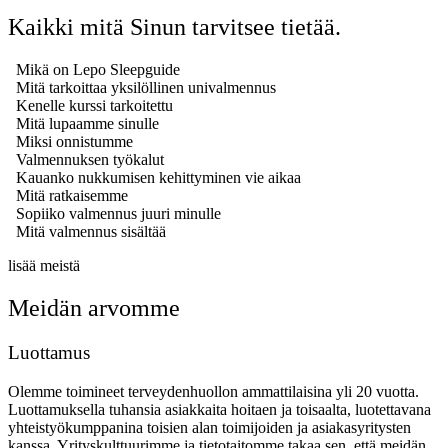
Kaikki mitä Sinun tarvitsee tietää.
Mikä on Lepo Sleepguide
Mitä tarkoittaa yksilöllinen univalmennus
Kenelle kurssi tarkoitettu
Mitä lupaamme sinulle
Miksi onnistumme
Valmennuksen työkalut
Kauanko nukkumisen kehittyminen vie aikaa
Mitä ratkaisemme
Sopiiko valmennus juuri minulle
Mitä valmennus sisältää
lisää meistä
Meidän arvomme
Luottamus
Olemme toimineet terveydenhuollon ammattilaisina yli 20 vuotta.
Luottamuksella tuhansia asiakkaita hoitaen ja toisaalta, luotettavana
yhteistyökumppanina toisien alan toimijoiden ja asiakasyritysten
kanssa. Yrityskulttuurimme ja tietotaitomme takaa sen, että meidän