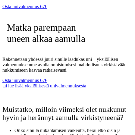
Osta univalmennus 67€
Matka parempaan
uneen alkaa aamulla
Rakennetaan yhdessä juuri sinulle laadukas uni – yksilöllisen
valmennuksemme avulla onnistumisesi mahdollisuus virkistävään
nukkumiseen kasvaa ratkaisevasti.
Osta univalmennus 67€
tai lue lisää yksilöllisestä univalmennuksesta
Muistatko, milloin viimeksi olet nukkunut
hyvin ja herännyt aamulla virkistyneenä?
Onko sinulla nukahtamisen vaikeutta, heräiletkö öisin ja