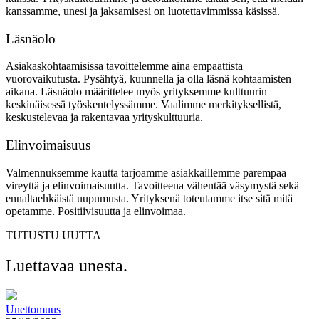
kanssamme, unesi ja jaksamisesi on luotettavimmissa käsissä.
Läsnäolo
Asiakaskohtaamisissa tavoittelemme aina empaattista
vuorovaikutusta. Pysähtyä, kuunnella ja olla läsnä kohtaamisten
aikana. Läsnäolo määrittelee myös yrityksemme kulttuurin
keskinäisessä työskentelyssämme. Vaalimme merkityksellistä,
keskustelevaa ja rakentavaa yrityskulttuuria.
Elinvoimaisuus
Valmennuksemme kautta tarjoamme asiakkaillemme parempaa
vireyttä ja elinvoimaisuutta. Tavoitteena vähentää väsymystä sekä
ennaltaehkäistä uupumusta. Yrityksenä toteutamme itse sitä mitä
opetamme. Positiivisuutta ja elinvoimaa.
TUTUSTU UUTTA
Luettavaa unesta.
Unettomuus