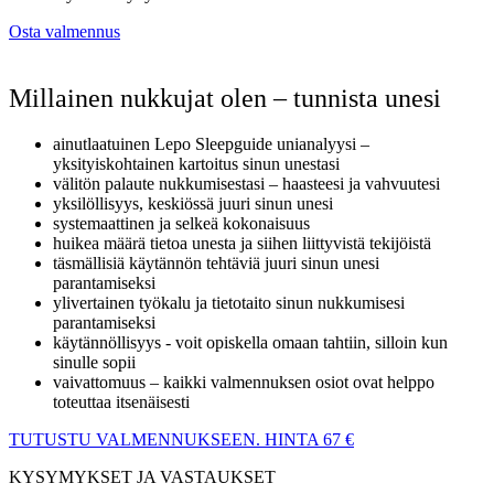
Osta valmennus
Millainen nukkujat olen – tunnista unesi
ainutlaatuinen Lepo Sleepguide unianalyysi –
yksityiskohtainen kartoitus sinun unestasi
välitön palaute nukkumisestasi – haasteesi ja vahvuutesi
yksilöllisyys, keskiössä juuri sinun unesi
systemaattinen ja selkeä kokonaisuus
huikea määrä tietoa unesta ja siihen liittyvistä tekijöistä
täsmällisiä käytännön tehtäviä juuri sinun unesi
parantamiseksi
ylivertainen työkalu ja tietotaito sinun nukkumisesi
parantamiseksi
käytännöllisyys - voit opiskella omaan tahtiin, silloin kun
sinulle sopii
vaivattomuus – kaikki valmennuksen osiot ovat helppo
toteuttaa itsenäisesti
TUTUSTU VALMENNUKSEEN. HINTA 67 €
KYSYMYKSET JA VASTAUKSET